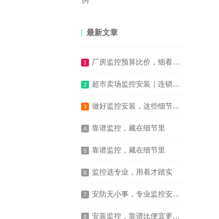
最新文章
厂房监控预算比价，细看施工报价明细避损耗
1
超市卖场监控安装｜连锁商超防损收银高清监控整体方案
2
做好监控安装，这些细节决定使用体验
3
靠谱监控，藏在细节里
4
靠谱监控，藏在细节里
5
监控选专业，用着才踏实
6
安防无小事，专业监控安装更安心
7
安装监控，靠谱比便宜更重要
8