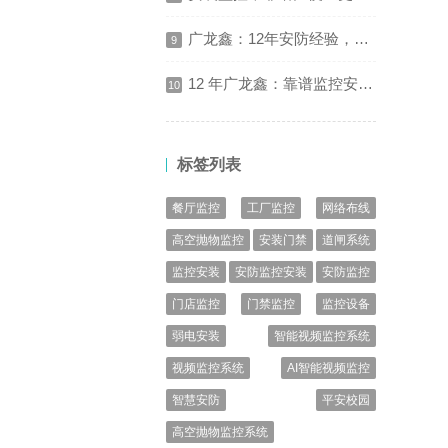
广龙鑫：12年安防经验，让靠谱安全看得见
9
12 年广龙鑫：靠谱监控安装，让安全看得见
10
标签列表
餐厅监控
工厂监控
网络布线
高空抛物监控
安装门禁
道闸系统
监控安装
安防监控安装
安防监控
门店监控
门禁监控
监控设备
弱电安装
智能视频监控系统
视频监控系统
AI智能视频监控
智慧安防
平安校园
高空抛物监控系统