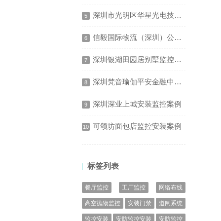
深圳市光明区华星光电技术有限公司道闸系统安装项目
5
信毅国际物流（深圳）公司办公室监控安装项目
6
深圳银湖田园居别墅监控安装案例
7
深圳梵音瑜伽平安金融中心店安装监控案例
8
深圳深业上城安装监控案例
9
可颂坊面包店监控安装案例
10
标签列表
餐厅监控
工厂监控
网络布线
高空抛物监控
安装门禁
道闸系统
监控安装
安防监控安装
安防监控