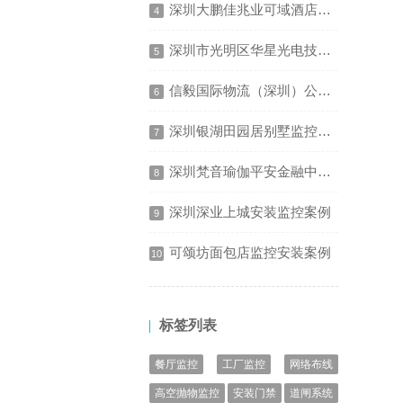
深圳大鹏佳兆业可域酒店安装监控案例
4
深圳市光明区华星光电技术有限公司道闸系统安装项目
5
信毅国际物流（深圳）公司办公室监控安装项目
6
深圳银湖田园居别墅监控安装案例
7
深圳梵音瑜伽平安金融中心店安装监控案例
8
深圳深业上城安装监控案例
9
可颂坊面包店监控安装案例
10
标签列表
餐厅监控
工厂监控
网络布线
高空抛物监控
安装门禁
道闸系统